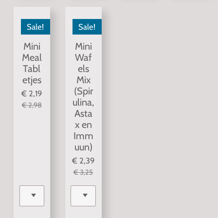
Sale!
Sale!
Mini
Mini
Meal
Waf
Tabl
els
etjes
Mix
(Spir
€ 2,19
ulina,
€ 2,98
Asta
x en
Imm
uun)
€ 2,39
€ 3,25