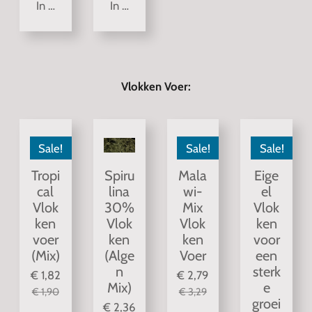
In winkelwagen
In winkelwagen
Vlokken Voer:
Sale!
Sale!
Sale!
Tropi
Spiru
Mala
Eige
cal
lina
wi-
el
Vlok
30%
Mix
Vlok
ken
Vlok
Vlok
ken
voer
ken
ken
voor
(Mix)
(Alge
Voer
een
n
sterk
€ 1,82
€ 2,79
Mix)
e
€ 1,90
€ 3,29
groei
€ 2,36