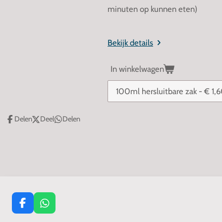
minuten op kunnen eten)
Bekijk details
In winkelwagen
Delen
Deel
Delen
F
W
a
h