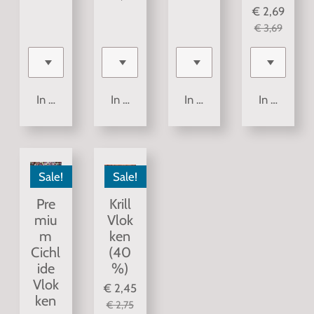
€ 2,69
€ 3,69
In winkelwagen
In winkelwagen
In winkelwagen
In winkelw
Sale!
Sale!
Pre
Krill
miu
Vlok
m
ken
Cichl
(40
ide
%)
Vlok
€ 2,45
ken
€ 2,75