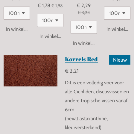
€ 1,78
€ 2,29
€ 1,98
€ 3,24
In winkelwagen
In winkelwa
In winkelwagen
In winkelwagen
Korrels Red
Nieuw
€ 2,21
Dit is een volledig voer voor
alle Cichliden, discusvissen en
andere tropische vissen vanaf
6cm.
(bevat astaxanthine,
kleurversterkend)