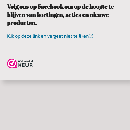
c
a
Volg ons op Facebook om op de hoogte te
e
t
blijven van kortingen, acties en nieuwe
b
s
o
A
producten.
o
p
k
p
Klik op deze link en vergeet niet te liken😊