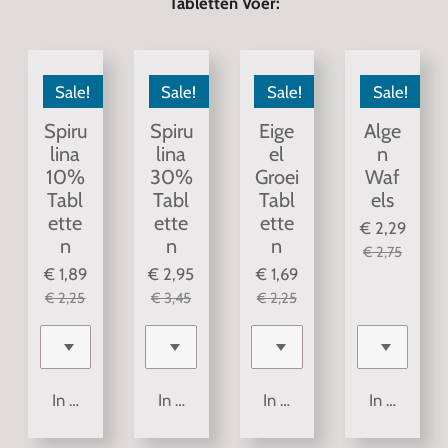
Tabletten Voer:
Sale!
Sale!
Sale!
Sale!
Spiru
Spiru
Eige
Alge
lina
lina
el
n
10%
30%
Groei
Waf
Tabl
Tabl
Tabl
els
ette
ette
ette
€ 2,29
n
n
n
€ 2,75
€ 1,89
€ 2,95
€ 1,69
€ 2,25
€ 3,45
€ 2,25
In winkelwagen
In winkelwagen
In winkelwagen
In winkelw