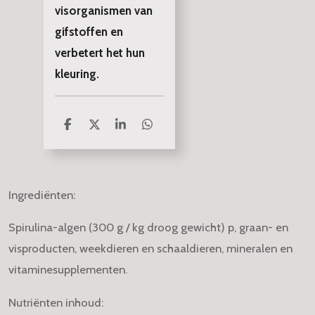
visorganismen van
gifstoffen en
verbetert het hun
kleuring.
D
D
S
D
e
e
h
e
l
e
a
l
e
l
r
e
n
e
n
Ingrediënten:
Spirulina-algen (300 g / kg droog gewicht) p, graan- en
visproducten, weekdieren en schaaldieren, mineralen en
vitaminesupplementen.
Nutriënten inhoud: