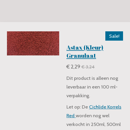
o
A
o
p
k
p
Sale!
Astax (Kleur)
Granulaat
€ 2,29
€ 3,24
Dit product is alleen nog
leverbaar in een 100 ml-
verpakking.
Let op: De
Cichlide Korrels
Red
worden nog wel
verkocht in 250ml, 500ml