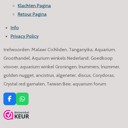
Klachten Pagina
Retour Pagina
Info
Privacy Policy
trefwoorden: Malawi Cichliden, Tanganyika, Aquarium,
Groothandel, Aqurium winkels Nederland, Goedkoop
visvoer, aquarium winkel Groningen, lnummers, lnummer,
golden nugget, ancistrus, algeneter, discus, Corydoras,
Crystal red garnalen, Taiwan Bee, aquarium forum
F
W
a
h
c
a
e
t
b
s