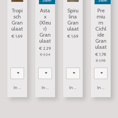
Sale!
Sale!
Tropi
Asta
Spiru
Pre
sch
x
lina
miu
Gran
(Kleu
Gran
m
ulaat
r)
ulaat
Cichl
Gran
ide
€ 1,69
€ 1,69
ulaat
Gran
ulaat
€ 2,29
€ 1,78
€ 3,24
€ 1,98
In winkelwagen
In winkelwagen
In winkelwagen
In winkel