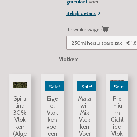
granulaat
voer.
Bekijk details
In winkelwagen
Vlokken:
Sale!
Sale!
Sale!
Spiru
Eige
Mala
Pre
lina
el
wi-
miu
30%
Vlok
Mix
m
Vlok
ken
Vlok
Cichl
ken
voor
ken
ide
(Alge
een
Voer
Vlok