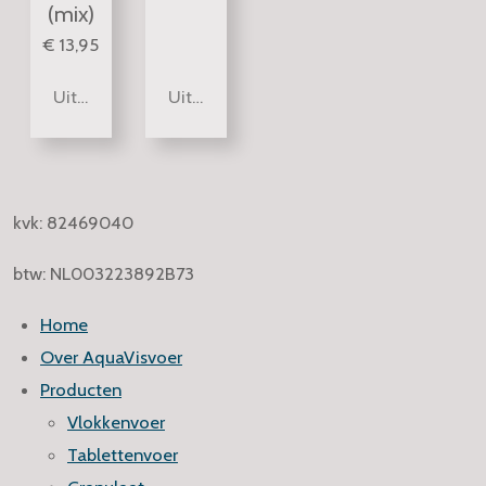
(mix)
€ 13,95
Uitverkocht
Uitverkocht
kvk: 82469040
btw: NL003223892B73
Home
Over AquaVisvoer
Producten
Vlokkenvoer
Tablettenvoer