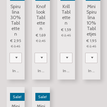
Spiru
Knof
Krill
Mini
lina
look
Tabl
Spiru
30%
Tabl
ette
lina
Tabl
ette
n
10%
ette
n
Tabl
€ 1,59
n
etjes
€ 1,69
€ 2,45
€ 2,95
€ 1,95
€ 2,45
€ 3,45
€ 2,45
In winkelwagen
In winkelwagen
In winkelwagen
In winkel
Sale!
Sale!
Mini
Mini