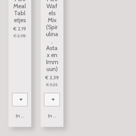
Meal
Waf
Tabl
els
etjes
Mix
(Spir
€ 2,19
ulina
€ 2,98
,
Asta
x en
Imm
uun)
€ 2,39
€ 3,25
In winkelwagen
In winkelwagen