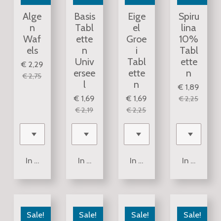
Alge
Basis
Eige
Spiru
n
Tabl
el
lina
Waf
ette
Groe
10%
els
n
i
Tabl
Univ
Tabl
ette
€ 2,29
ersee
ette
n
€ 2,75
l
n
€ 1,89
€ 1,69
€ 1,69
€ 2,25
€ 2,19
€ 2,25
In winkelwagen
In winkelwagen
In winkelwagen
In winkel
Sale!
Sale!
Sale!
Sale!