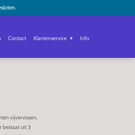
esloten.
n
Contact
Klantenservice
Info
rten vijvervissen,
 bestaat uit 3