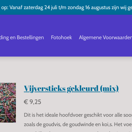
 op: Vanaf zaterdag 24 juli t/m zondag 16 augustus zijn wij g
ding en Bestellingen
Fotohoek
Algemene Voorwaarde
Vijversticks gekleurd (mix)
€ 9,25
Dit is het ideale hoofdvoer geschikt voor alle soo
zoals de goudvis, de goudwinde en koi,s. Het voer