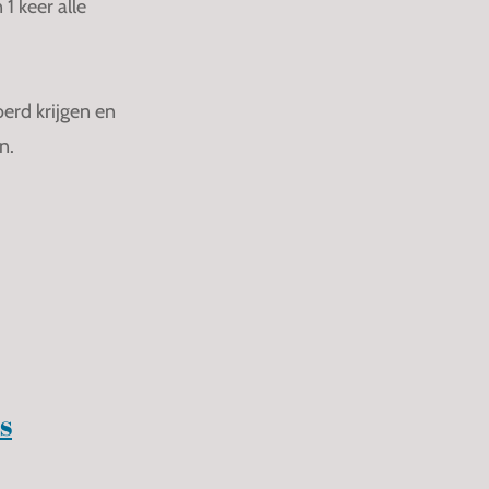
1 keer alle
oerd krijgen en
n.
s