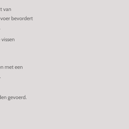
t van
 voer bevordert
.
 vissen
den met een
.
rden gevoerd.