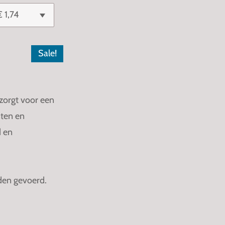
Sale!
 zorgt voor een
nten en
d en
rden gevoerd.