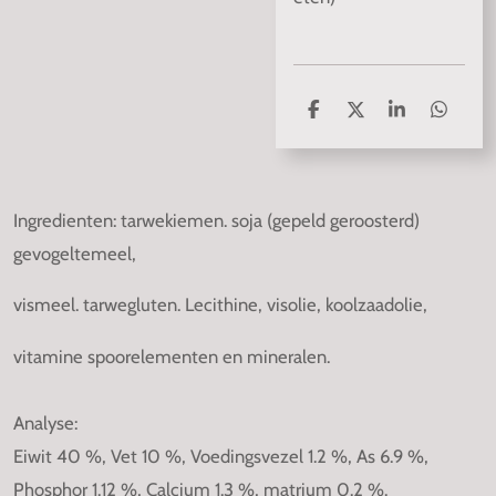
D
D
S
D
e
e
h
e
l
e
a
l
e
l
r
e
n
e
n
Ingredienten: tarwekiemen. soja (gepeld geroosterd)
gevogeltemeel,
vismeel. tarwegluten. Lecithine, visolie, koolzaadolie,
vitamine spoorelementen en mineralen.
Analyse:
Eiwit 40 %, Vet 10 %, Voedingsvezel 1.2 %, As 6.9 %,
Phosphor 1.12 %, Calcium 1.3 %, matrium 0.2 %.