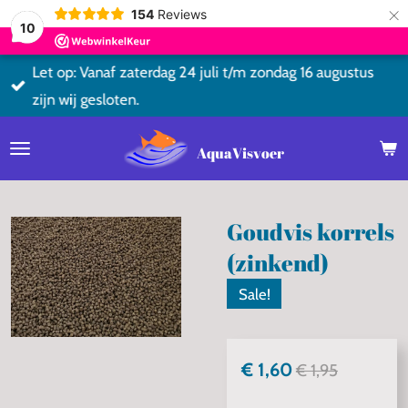
×
154
Reviews
10
Let op: Vanaf zaterdag 24 juli t/m zondag 16 augustus
zijn wij gesloten.
AquaVisvoer
Goudvis korrels
(zinkend)
Sale!
€ 1,60
€ 1,95