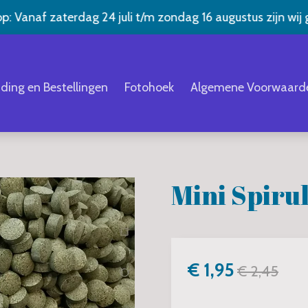
op: Vanaf zaterdag 24 juli t/m zondag 16 augustus zijn wij 
ding en Bestellingen
Fotohoek
Algemene Voorwaard
Mini Spiru
€ 1,95
€ 2,45