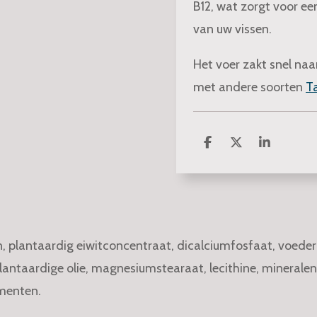
B12, wat zorgt voor e
van uw vissen.
Het voer zakt snel n
met andere soorten
T
D
D
S
e
e
h
l
e
a
e
l
r
n
e
 plantaardig eiwitconcentraat, dicalciumfosfaat, voedergi
plantaardige olie, magnesiumstearaat, lecithine, mineralen
menten.