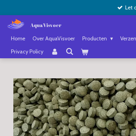
Let 
Ga
direct
AquaVisvoer
naar
de
Home
Over AquaVisvoer
Producten
Verzen
hoofdinhoud
Privacy Policy