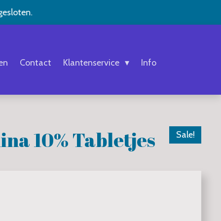
gesloten.
en
Contact
Klantenservice
Info
lina 10% Tabletjes
Sale!