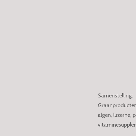
Samenstelling:
Graanproducten,
algen, luzerne, 
vitaminesupple