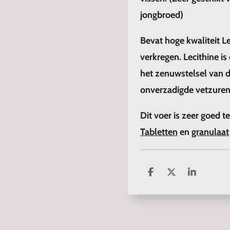
jongbroed)
Bevat hoge kwaliteit Le
verkregen. Lecithine i
het zenuwstelsel van d
onverzadigde vetzuren
Dit voer is zeer goed 
Tabletten
en
granulaat
D
D
S
e
e
h
l
e
a
e
l
r
n
e