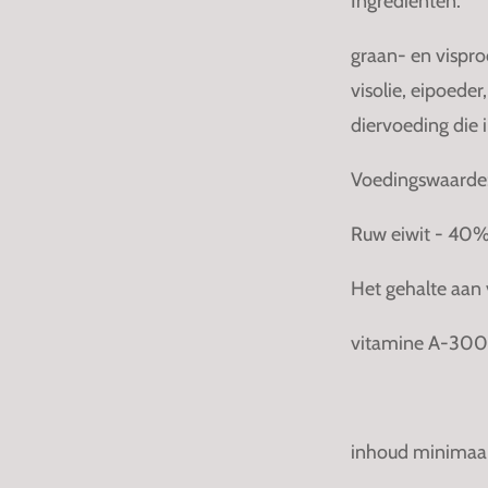
Ingrediënten:
graan- en vispro
visolie, eipoede
diervoeding die 
Voedingswaarde
Ruw eiwit - 40%,
Het gehalte aan v
vitamine A-3000
inhoud minimaal