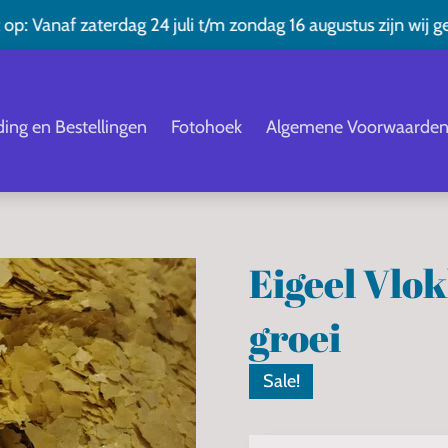
 op: Vanaf zaterdag 24 juli t/m zondag 16 augustus zijn wij g
ing en Bestellingen
Fotohoek
Algemene Voorwaarde
Eigeel Vlo
groei
Sale!