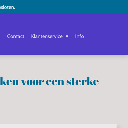
esloten.
n
Contact
Klantenservice
Info
kken voor een sterke