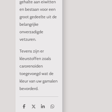
gehalte aan eiwitten
en bestaan voor een
groot gedeelte uit de
belangrijke
onverzadigde
vetzuren.
Tevens zijn er
kleurstoffen zoals
carorenoïden
toegevoegd wat de
kleur van uw garnalen
bevorderd.
D
D
S
D