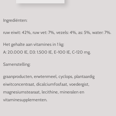
e
e
h
e
l
e
a
l
e
l
r
e
n
e
n
Ingrediënten:
ruw eiwit: 42%, ruw vet: 7%, vezels: 4%, as: 5%, water: 7%.
Het gehalte aan vitamines in 1 kg:
A: 20.000 IE, D3: 1.500 IE, E-100 IE, C-120 mg.
Samenstelling:
graanproducten, erwtenmeel, cyclops, plantaardig
eiwitconcentraat, dicalciumfosfaat, voedergist,
magnesiumstearaat, lecithine, mineralen en
vitaminesupplementen.