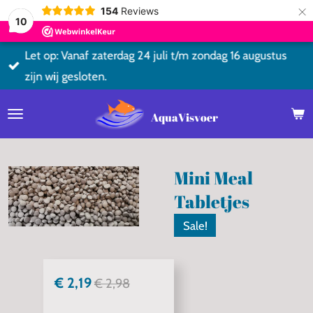
×
154
Reviews
10
Let op: Vanaf zaterdag 24 juli t/m zondag 16 augustus
zijn wij gesloten.
AquaVisvoer
Mini Meal
Tabletjes
Sale!
€ 2,19
€ 2,98